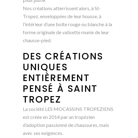
plus juste.
Nos créations atterrissent alors, à St-
Tropez, enveloppées de leur housse, à
l’intérieur d’une boîte rouge ou blanche à la
forme originale de valisette munie de leur
chausse-pied.
DES CRÉATIONS
UNIQUES
ENTIÈREMENT
PENSÉ À SAINT
TROPEZ
La société LES MOCASSINS TROPEZIENS
est créée en 2014 par un tropézien
d’adoption passionné de chaussures, mais
avec ses exigences.