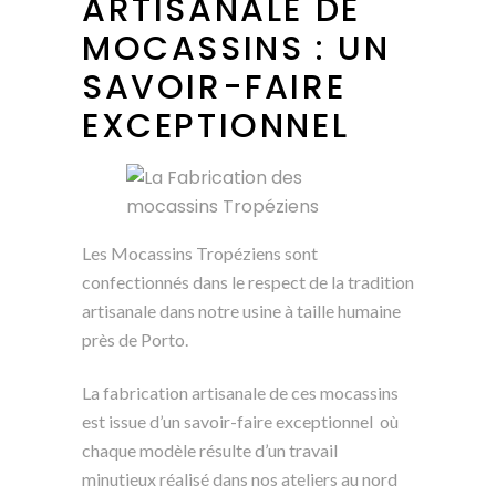
ARTISANALE DE
MOCASSINS : UN
SAVOIR-FAIRE
EXCEPTIONNEL
Les Mocassins Tropéziens sont
confectionnés dans le respect de la tradition
artisanale dans notre usine à taille humaine
près de Porto.
La fabrication artisanale de ces mocassins
est issue d’un savoir-faire exceptionnel où
chaque modèle résulte d’un travail
minutieux réalisé dans nos ateliers au nord