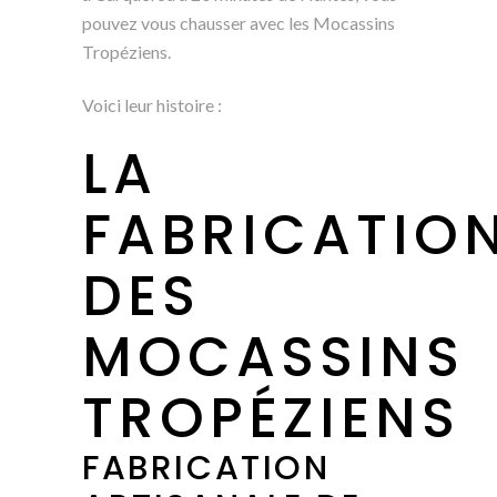
pouvez vous chausser avec les Mocassins
Tropéziens.
Voici leur histoire :
LA
FABRICATIO
DES
MOCASSINS
TROPÉZIENS
FABRICATION