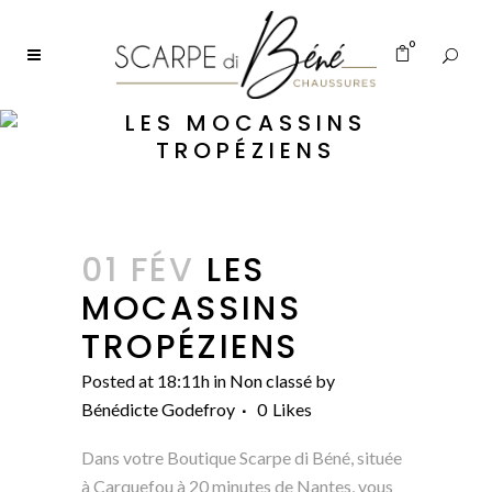
0
LES MOCASSINS
TROPÉZIENS
01 FÉV
LES
MOCASSINS
TROPÉZIENS
Posted at 18:11h
in
Non classé
by
Bénédicte Godefroy
0
Likes
Dans votre Boutique Scarpe di Béné, située
à Carquefou à 20 minutes de Nantes, vous