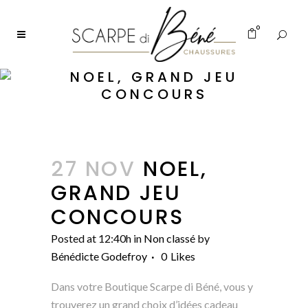
0
NOEL, GRAND JEU
CONCOURS
27 NOV
NOEL,
GRAND JEU
CONCOURS
Posted at 12:40h
in
Non classé
by
Bénédicte Godefroy
0
Likes
Dans votre Boutique Scarpe di Béné, vous y
trouverez un grand choix d’idées cadeau