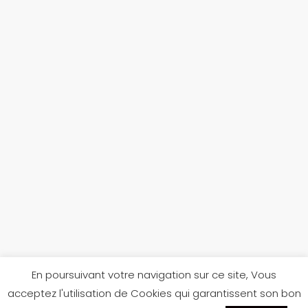
En poursuivant votre navigation sur ce site, Vous
acceptez l'utilisation de Cookies qui garantissent son bon
Réalisé par
Jules Texier
pour
Scarpe Di Béné