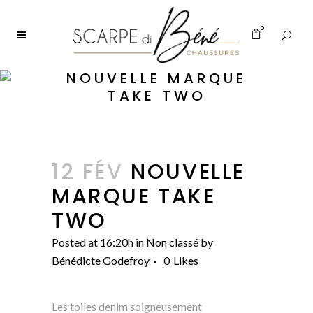
0
NOUVELLE MARQUE
TAKE TWO
12 FÉV
NOUVELLE
MARQUE TAKE
TWO
Posted at 16:20h
in
Non classé
by
Bénédicte Godefroy
0
Likes
Les toiles denim soigneusement