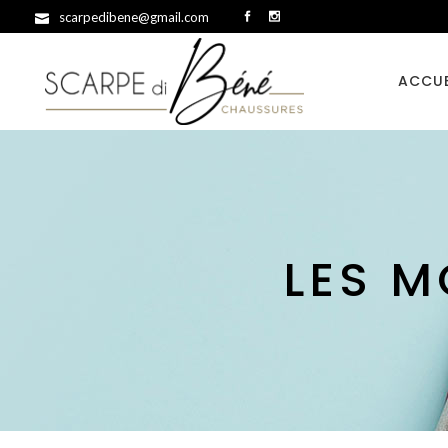
scarpedibene@gmail.com
ACCUE
LES M