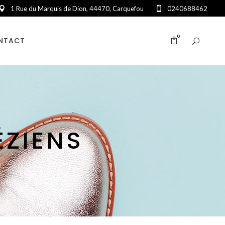
1 Rue du Marquis de Dion, 44470, Carquefou
0240688462
0
NTACT
ÉZIENS