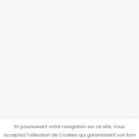
En poursuivant votre navigation sur ce site, Vous
acceptez l'utilisation de Cookies qui garantissent son bon
Réalisé par
Jules Texier
pour
Scarpe Di Béné