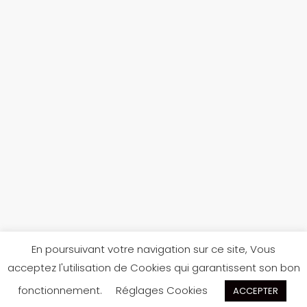
En poursuivant votre navigation sur ce site, Vous
acceptez l'utilisation de Cookies qui garantissent son bon
Réalisé par
Jules Texier
pour
Scarpe Di Béné
fonctionnement.
Réglages Cookies
ACCEPTER
scarpedibene@gmail.com