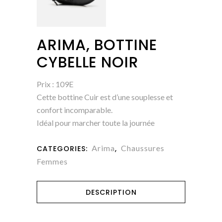
ARIMA, BOTTINE
CYBELLE NOIR
Prix : 109E
Cette bottine Cuir est d’une souplesse et
confort incomparable.
Idéal pour marcher toute la journée
Arima
Chaussures
CATEGORIES:
,
Femmes
DESCRIPTION