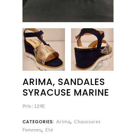
ARIMA, SANDALES
SYRACUSE MARINE
Prix : 129E
Arima
Chaussures
CATEGORIES:
,
Femmes
Eté
,