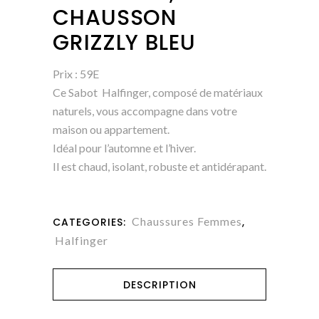
CHAUSSON
GRIZZLY BLEU
Prix : 59E
Ce Sabot Halfinger, composé de matériaux
naturels, vous accompagne dans votre
maison ou appartement.
Idéal pour l’automne et l’hiver.
Il est chaud, isolant, robuste et antidérapant.
Chaussures Femmes
CATEGORIES:
,
Halfinger
DESCRIPTION