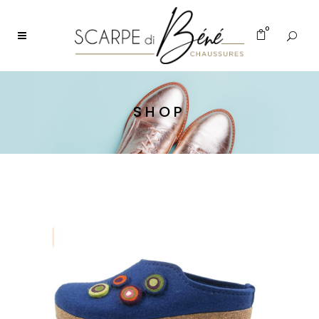
0
SHOP