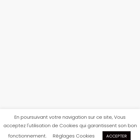
En poursuivant votre navigation sur ce site, Vous
acceptez l'utilisation de Cookies qui garantissent son bon
Réalisé par
Jules Texier
pour
Scarpe Di Béné
fonctionnement.
Réglages Cookies
ACCEPTER
scarpedibene@gmail.com