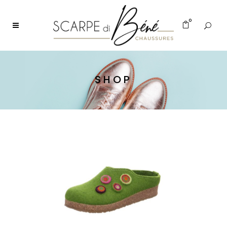
0
SHOP