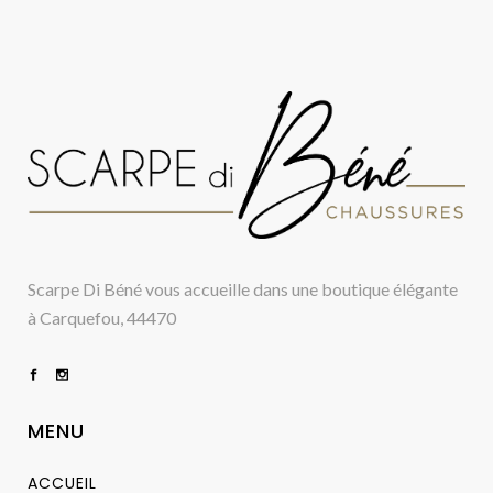
Scarpe Di Béné vous accueille dans une boutique élégante
à Carquefou, 44470
MENU
ACCUEIL