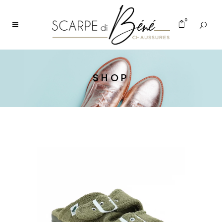
0
SHOP