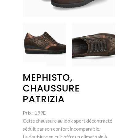
MEPHISTO,
CHAUSSURE
PATRIZIA
Prix : 199E
Cette chaussure au look sport décontracté
séduit par son confort incomparable.
La doublure en cuir offre un climat sain à