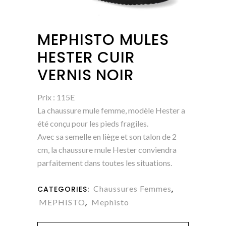
MEPHISTO MULES
HESTER CUIR
VERNIS NOIR
Prix : 115E
La chaussure mule femme, modèle Hester a
été conçu pour les pieds fragiles.
Avec sa semelle en liège et son talon de 2
cm, la chaussure mule Hester conviendra
parfaitement dans toutes les situations.
Chaussures Femmes
CATEGORIES:
,
MEPHISTO
Mephisto
,