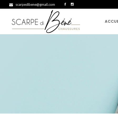
scarpedibene@gmail.com
ACCUE