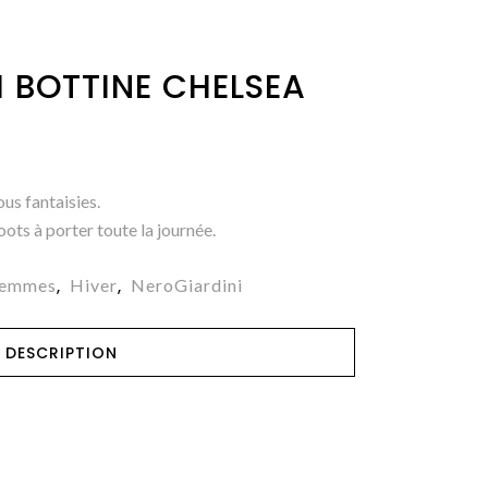
 BOTTINE CHELSEA
us fantaisies.
ots à porter toute la journée.
Femmes
Hiver
NeroGiardini
,
,
DESCRIPTION