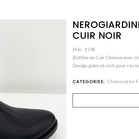
NEROGIARDINI
CUIR NOIR
Prix : 159E
Bottine en Cuir Chelsea avec clo
Design glam et rock pour ces bo
Chaussures 
CATEGORIES: