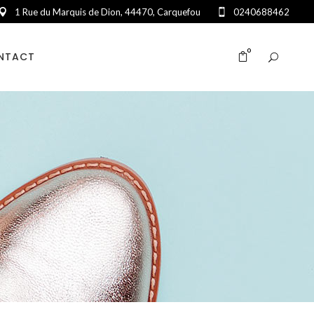
1 Rue du Marquis de Dion, 44470, Carquefou
0240688462
0
NTACT