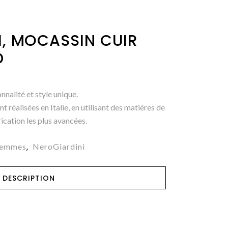
I, MOCASSIN CUIR
D
nalité et style unique.
 réalisées en Italie, en utilisant des matières de
rication les plus avancées.
Femmes
NeroGiardini
,
DESCRIPTION