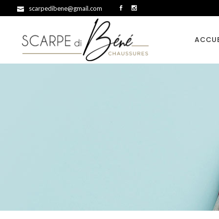
scarpedibene@gmail.com
ACCUE