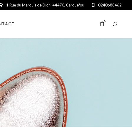
1 Rue du Marquis de Dion, 44470, Carquefou
0240688462
0
NTACT