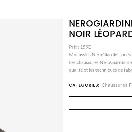
NEROGIARDIN
NOIR LÉOPAR
Prix : 159E
Mocassins NeroGiardini : person
Les chaussures NeroGiardini sont
qualité et les techniques de fab
Chaussures 
CATEGORIES: