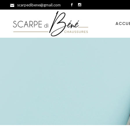
scarpedibene@gmail.com
ACCUE