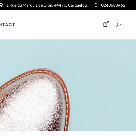
1 Rue du Marquis de Dion, 44470, Carquefou
0240688462
0
NTACT