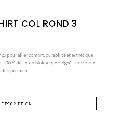
HIRT COL ROND 3
u pour allier confort, durabilité et esthétique
e 100 % de coton biologique peigné, il offre une
ucher premium.
DESCRIPTION