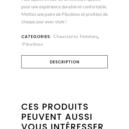
pour une expérience durable et confortable.
Mettez une paire de Pikolinos et profitez de
chaque jour avec style !
Chaussures Femmes
CATEGORIES:
,
Pikolinos
DESCRIPTION
CES PRODUITS
PEUVENT AUSSI
VOUS INTÉRESSER