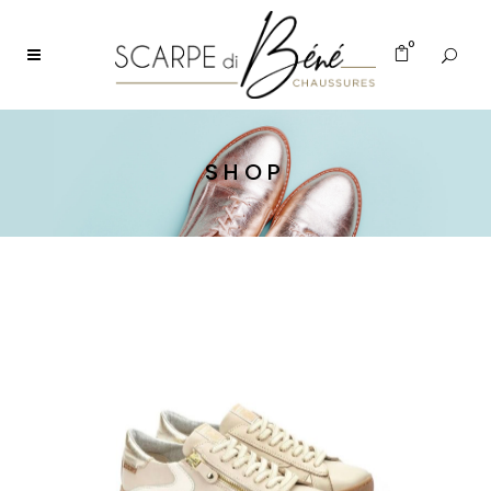
0
SHOP