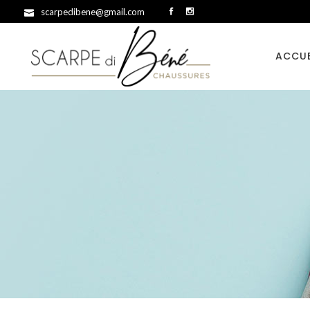
scarpedibene@gmail.com
ACCUE