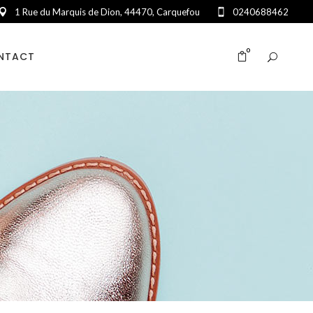
1 Rue du Marquis de Dion, 44470, Carquefou
0240688462
0
NTACT