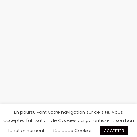
En poursuivant votre navigation sur ce site, Vous
acceptez l'utilisation de Cookies qui garantissent son bon
Réalisé par
Jules Texier
pour
Scarpe Di Béné
fonctionnement.
Réglages Cookies
ACCEPTER
scarpedibene@gmail.com