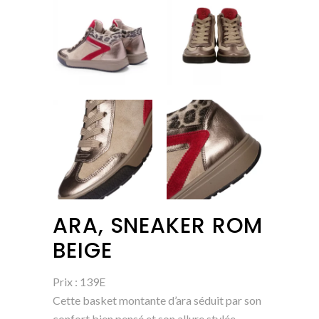
ARA, SNEAKER ROM
BEIGE
Prix : 139E
Cette basket montante d’ara séduit par son
confort bien pensé et son allure stylée.