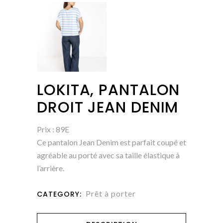
LOKITA, PANTALON
DROIT JEAN DENIM
Prix : 89E
Ce pantalon Jean Denim est parfait coupé et
agréable au porté avec sa taille élastique à
l’arrière.
Prêt à porter
CATEGORY: