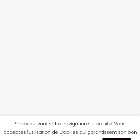
En poursuivant votre navigation sur ce site, Vous
acceptez l'utilisation de Cookies qui garantissent son bon
Réalisé par
Jules Texier
pour
Scarpe Di Béné