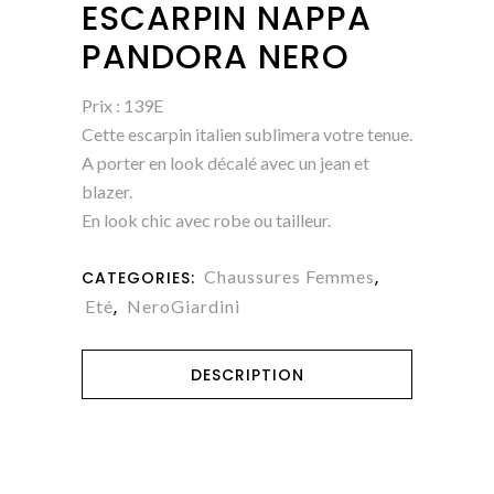
ESCARPIN NAPPA
PANDORA NERO
Prix : 139E
Cette escarpin italien sublimera votre tenue.
A porter en look décalé avec un jean et
blazer.
En look chic avec robe ou tailleur.
Chaussures Femmes
CATEGORIES:
,
Eté
NeroGiardini
,
DESCRIPTION