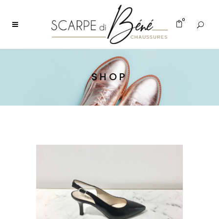
0
SHOP