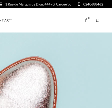
1 Rue du Marquis de Dion, 44470, Carquefou
0240688462
0
NTACT