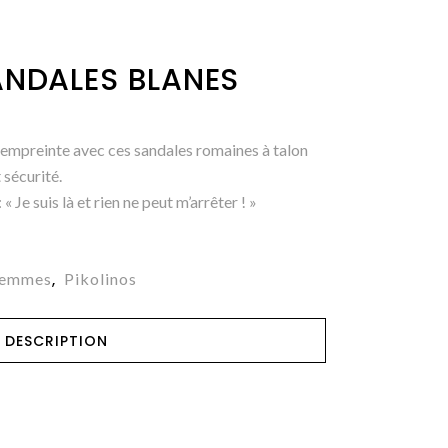
ANDALES BLANES
 empreinte avec ces sandales romaines à talon
 sécurité.
 Je suis là et rien ne peut m’arrêter ! »
Femmes
Pikolinos
,
DESCRIPTION