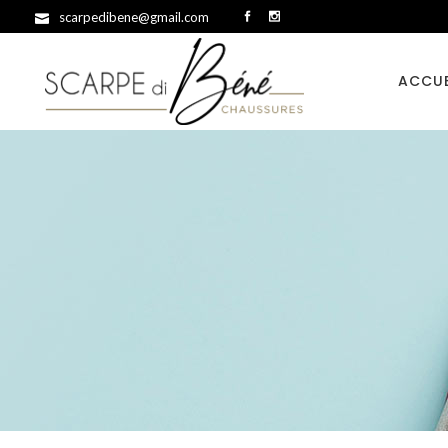
scarpedibene@gmail.com
ACCUE